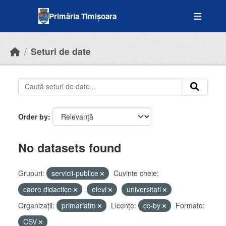
Skip to main content
Primăria Timișoara
Seturi de date
Order by
No datasets found
Grupuri:
servicii-publice
Cuvinte cheie:
cadre didactice
elevi
universitati
Organizații:
primariatm
Licenţe:
cc-by
Formate:
CSV