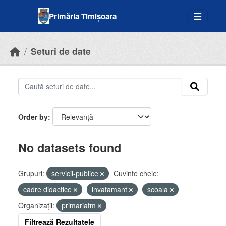
Skip to main content
Primăria Timișoara
Seturi de date
Order by
No datasets found
Grupuri:
servicii-publice
Cuvinte cheie:
cadre didactice
invatamant
scoala
Organizații:
primariatm
Filtrează Rezultatele