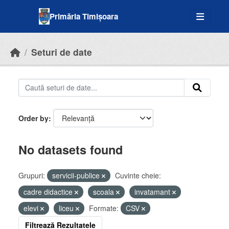
Skip to main content
Primăria Timișoara
Seturi de date
Order by
No datasets found
Grupuri:
servicii-publice
Cuvinte cheie:
cadre didactice
scoala
invatamant
elevi
liceu
Formate:
CSV
Filtrează Rezultatele