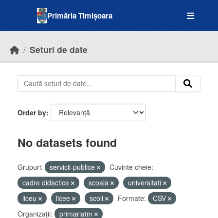
Skip to main content
Primăria Timișoara
Seturi de date
Order by
No datasets found
Grupuri:
servicii-publice
Cuvinte cheie:
cadre didactice
scoala
universitati
liceu
licee
scoli
Formate:
CSV
Organizații:
primariatm