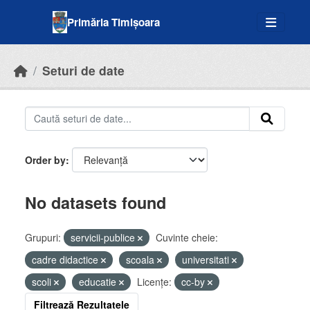
Skip to main content
Primăria Timișoara
Seturi de date
Order by
No datasets found
Grupuri:
servicii-publice
Cuvinte cheie:
cadre didactice
scoala
universitati
scoli
educatie
Licenţe:
cc-by
Filtrează Rezultatele