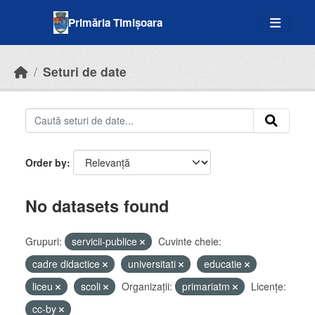
Skip to main content
Primăria Timișoara
Seturi de date
Order by
No datasets found
Grupuri:
servicii-publice
Cuvinte cheie:
cadre didactice
universitati
educatie
liceu
scoli
Organizații:
primariatm
Licenţe:
cc-by