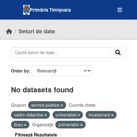
Skip to main content
Primăria Timișoara
Seturi de date
Order by
No datasets found
Grupuri:
servicii-publice
Cuvinte cheie:
cadre didactice
universitati
invatamant
liceu
Organizații:
primariatm
Filtrează Rezultatele