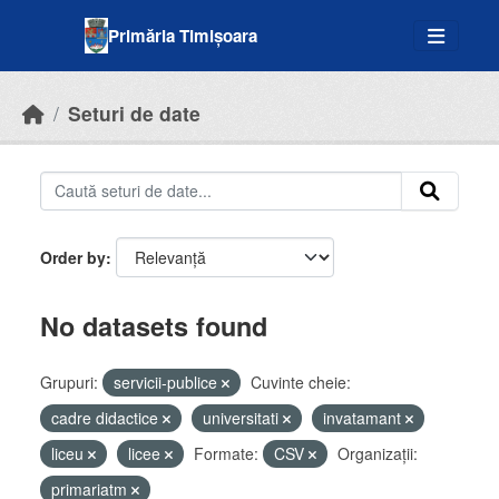
Skip to main content
Primăria Timișoara
Seturi de date
Order by
No datasets found
Grupuri:
servicii-publice
Cuvinte cheie:
cadre didactice
universitati
invatamant
liceu
licee
Formate:
CSV
Organizații:
primariatm