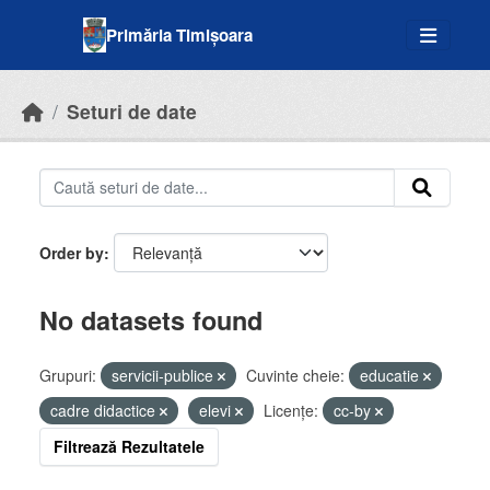
Skip to main content
Primăria Timișoara
Seturi de date
Order by
No datasets found
Grupuri:
servicii-publice
Cuvinte cheie:
educatie
cadre didactice
elevi
Licenţe:
cc-by
Filtrează Rezultatele