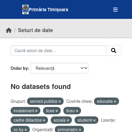
Skip to main content
Primăria Timișoara
Seturi de date
Order by
No datasets found
Grupuri:
servicii-publice
Cuvinte cheie:
educatie
invatamant
licee
liceu
cadre didactice
scoala
studenti
Licenţe:
cc-by
Organizații:
primariatm