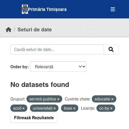
Skip to main content
Primăria Timișoara
Seturi de date
Order by
No datasets found
Grupuri:
servicii-publice
Cuvinte cheie:
educatie
scoli
universitati
licee
Licenţe:
cc-by
Filtrează Rezultatele