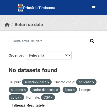
Skip to main content
Primăria Timișoara
Seturi de date
Order by
No datasets found
Grupuri:
servicii-publice
Cuvinte cheie:
educatie
studenti
cadre didactice
liceu
Licenţe:
cc-by
Formate:
CSV
Filtrează Rezultatele