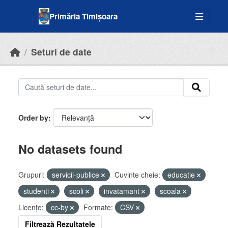
Skip to main content
Primăria Timișoara
Seturi de date
Order by
No datasets found
Grupuri:
servicii-publice
Cuvinte cheie:
educatie
studenti
scoli
invatamant
scoala
Licenţe:
cc-by
Formate:
CSV
Filtrează Rezultatele