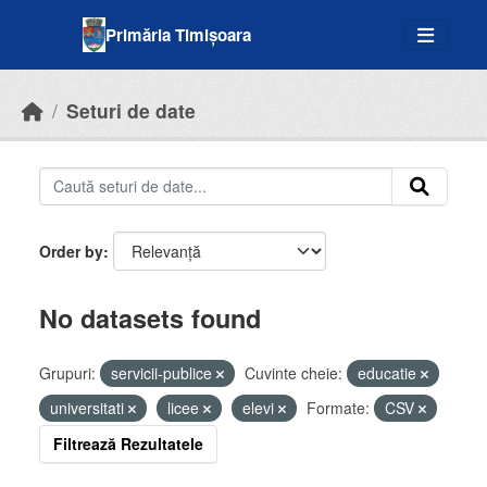
Skip to main content
Primăria Timișoara
Seturi de date
Order by
No datasets found
Grupuri:
servicii-publice
Cuvinte cheie:
educatie
universitati
licee
elevi
Formate:
CSV
Filtrează Rezultatele