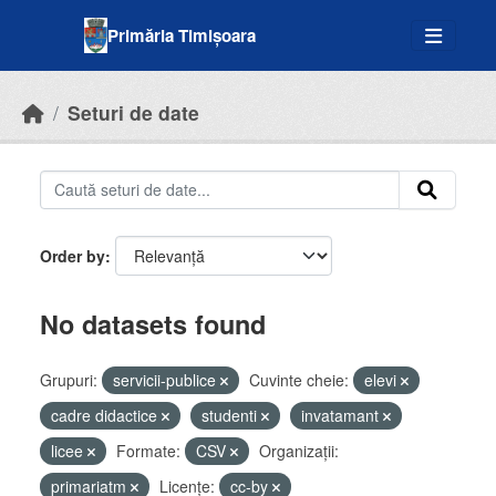
Skip to main content
Primăria Timișoara
Seturi de date
Order by
No datasets found
Grupuri:
servicii-publice
Cuvinte cheie:
elevi
cadre didactice
studenti
invatamant
licee
Formate:
CSV
Organizații:
primariatm
Licenţe:
cc-by