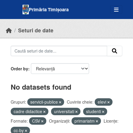
Skip to main content
Primăria Timișoara
Seturi de date
Order by
No datasets found
Grupuri:
servicii-publice
Cuvinte cheie:
elevi
cadre didactice
universitati
studenti
Formate:
CSV
Organizații:
primariatm
Licenţe:
cc-by