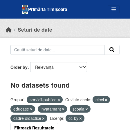
Skip to main content
Primăria Timișoara
Seturi de date
Order by
No datasets found
Grupuri:
servicii-publice
Cuvinte cheie:
elevi
educatie
invatamant
scoala
cadre didactice
Licenţe:
cc-by
Filtrează Rezultatele