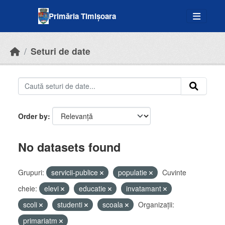
Skip to main content
Primăria Timișoara
Seturi de date
Order by
No datasets found
Grupuri:
servicii-publice
populatie
Cuvinte
cheie:
elevi
educatie
invatamant
scoli
studenti
scoala
Organizații:
primariatm