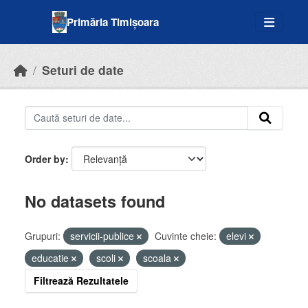
Skip to main content
Primăria Timișoara
Seturi de date
Order by
No datasets found
Grupuri:
servicii-publice
Cuvinte cheie:
elevi
educatie
scoli
scoala
Filtrează Rezultatele