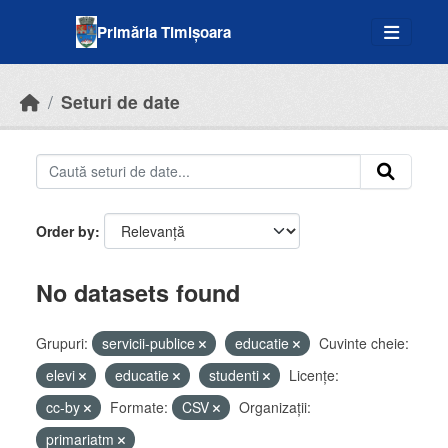
Skip to main content
Primăria Timișoara
Seturi de date
Order by
No datasets found
Grupuri:
servicii-publice
educatie
Cuvinte cheie:
elevi
educatie
studenti
Licenţe:
cc-by
Formate:
CSV
Organizații:
primariatm