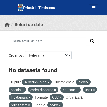
Skip to main content
Primăria Timișoara
Seturi de date
Order by
No datasets found
Grupuri:
servicii-publice
Cuvinte cheie:
elevi
scoala
cadre didactice
educatie
scoli
invatamant
Formate:
CSV
Organizații:
primariatm
Licenţe:
cc-by