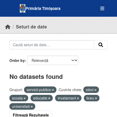
Skip to main content
Primăria Timișoara
Seturi de date
Order by
No datasets found
Grupuri:
servicii-publice
Cuvinte cheie:
elevi
scoala
educatie
invatamant
liceu
universitati
Filtrează Rezultatele