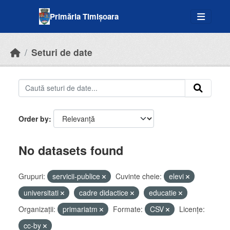
Skip to main content
Primăria Timișoara
Seturi de date
Order by
No datasets found
Grupuri:
servicii-publice
Cuvinte cheie:
elevi
universitati
cadre didactice
educatie
Organizații:
primariatm
Formate:
CSV
Licenţe:
cc-by