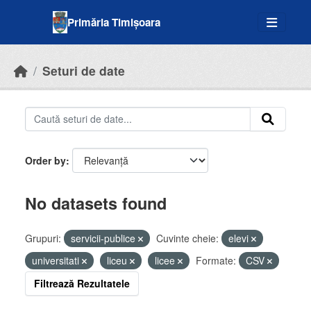
Skip to main content
Primăria Timișoara
Seturi de date
Order by
No datasets found
Grupuri:
servicii-publice
Cuvinte cheie:
elevi
universitati
liceu
licee
Formate:
CSV
Filtrează Rezultatele