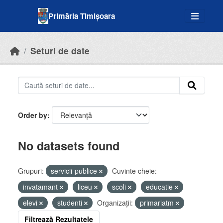
Skip to main content
Primăria Timișoara
Seturi de date
Order by
No datasets found
Grupuri:
servicii-publice
Cuvinte cheie:
invatamant
liceu
scoli
educatie
elevi
studenti
Organizații:
primariatm
Filtrează Rezultatele