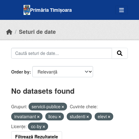
Skip to main content
Primăria Timișoara
Seturi de date
Order by
No datasets found
Grupuri:
servicii-publice
Cuvinte cheie:
invatamant
liceu
studenti
elevi
Licenţe:
cc-by
Filtrează Rezultatele