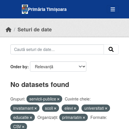
Skip to main content
Primăria Timișoara
Seturi de date
Order by
No datasets found
Grupuri:
servicii-publice
Cuvinte cheie:
invatamant
scoli
elevi
universitati
educatie
Organizații:
primariatm
Formate:
CSV