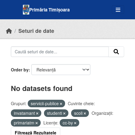
Skip to main content
Primăria Timișoara
Seturi de date
Order by
No datasets found
Grupuri:
servicii-publice
Cuvinte cheie:
invatamant
studenti
scoli
Organizații:
primariatm
Licenţe:
cc-by
Filtrează Rezultatele