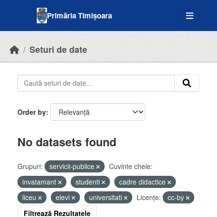
Skip to main content
Primăria Timișoara
Seturi de date
Order by
No datasets found
Grupuri:
servicii-publice
Cuvinte cheie:
invatamant
studenti
cadre didactice
liceu
elevi
universitati
Licenţe:
cc-by
Filtrează Rezultatele