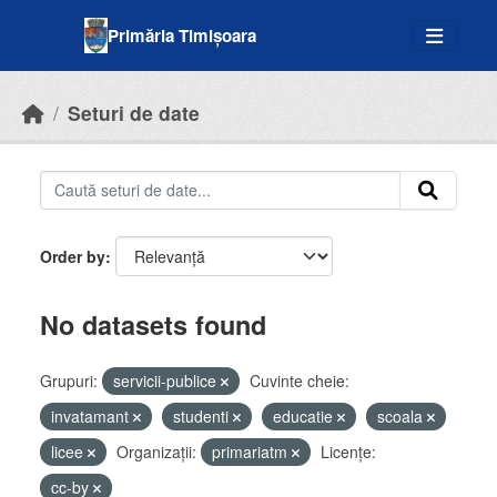
Skip to main content
Primăria Timișoara
Seturi de date
Order by
No datasets found
Grupuri:
servicii-publice
Cuvinte cheie:
invatamant
studenti
educatie
scoala
licee
Organizații:
primariatm
Licenţe:
cc-by