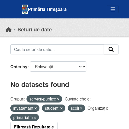
Skip to main content
Primăria Timișoara
Seturi de date
Order by
No datasets found
Grupuri:
servicii-publice
Cuvinte cheie:
invatamant
studenti
scoli
Organizații:
primariatm
Filtrează Rezultatele