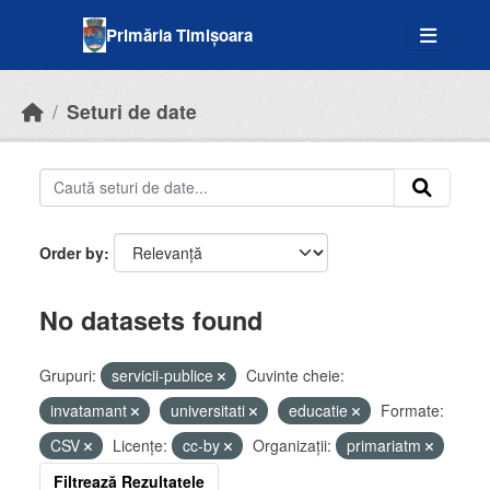
Skip to main content
Primăria Timișoara
Seturi de date
Order by
No datasets found
Grupuri:
servicii-publice
Cuvinte cheie:
invatamant
universitati
educatie
Formate:
CSV
Licenţe:
cc-by
Organizații:
primariatm
Filtrează Rezultatele