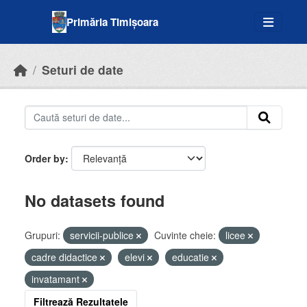
Skip to main content
Primăria Timișoara
Seturi de date
Order by
No datasets found
Grupuri:
servicii-publice
Cuvinte cheie:
licee
cadre didactice
elevi
educatie
invatamant
Filtrează Rezultatele