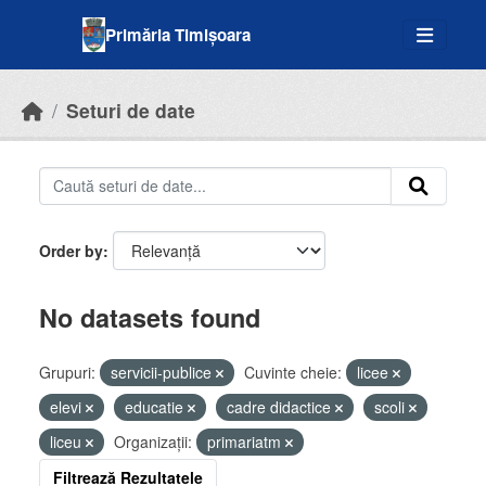
Skip to main content
Primăria Timișoara
Seturi de date
Order by
No datasets found
Grupuri:
servicii-publice
Cuvinte cheie:
licee
elevi
educatie
cadre didactice
scoli
liceu
Organizații:
primariatm
Filtrează Rezultatele