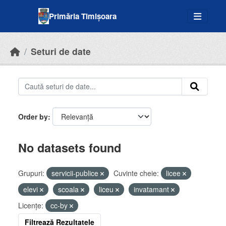
Skip to main content
Primăria Timișoara
Seturi de date
Order by
No datasets found
Grupuri:
servicii-publice
Cuvinte cheie:
licee
elevi
scoala
liceu
invatamant
Licenţe:
cc-by
Filtrează Rezultatele