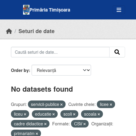
Skip to main content
Primăria Timișoara
Seturi de date
Order by
No datasets found
Grupuri:
servicii-publice
Cuvinte cheie:
licee
liceu
educatie
scoli
scoala
cadre didactice
Formate:
CSV
Organizații:
primariatm