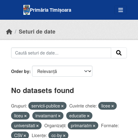
Skip to main content
Primăria Timișoara
Seturi de date
Order by
No datasets found
Grupuri:
servicii-publice
Cuvinte cheie:
licee
liceu
invatamant
educatie
universitati
Organizații:
primariatm
Formate:
CSV
Licenţe:
cc-by