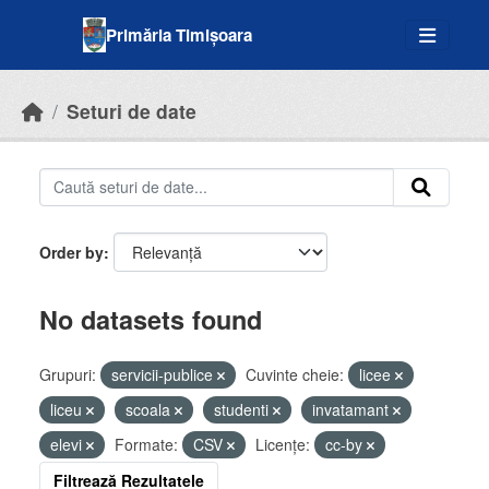
Skip to main content
Primăria Timișoara
Seturi de date
Order by
No datasets found
Grupuri:
servicii-publice
Cuvinte cheie:
licee
liceu
scoala
studenti
invatamant
elevi
Formate:
CSV
Licenţe:
cc-by
Filtrează Rezultatele