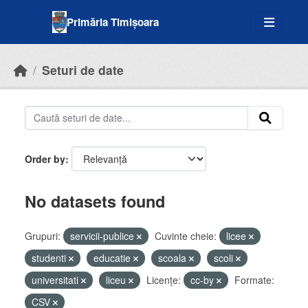
Skip to main content
Primăria Timișoara
Seturi de date
Order by
No datasets found
Grupuri:
servicii-publice
Cuvinte cheie:
licee
studenti
educatie
scoala
scoli
universitati
liceu
Licenţe:
cc-by
Formate:
CSV