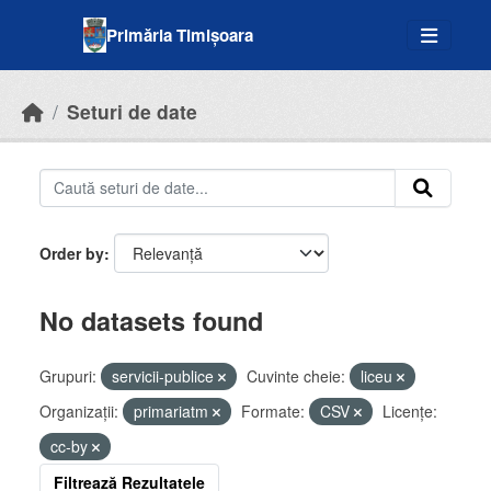
Skip to main content
Primăria Timișoara
Seturi de date
Order by
No datasets found
Grupuri:
servicii-publice
Cuvinte cheie:
liceu
Organizații:
primariatm
Formate:
CSV
Licenţe:
cc-by
Filtrează Rezultatele