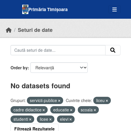
Skip to main content
Primăria Timișoara
Seturi de date
Order by
No datasets found
Grupuri:
servicii-publice
Cuvinte cheie:
liceu
cadre didactice
educatie
scoala
studenti
licee
elevi
Filtrează Rezultatele