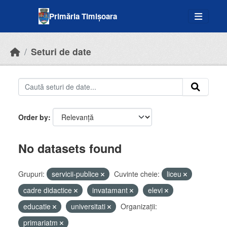
Skip to main content
Primăria Timișoara
Seturi de date
Order by
No datasets found
Grupuri:
servicii-publice
Cuvinte cheie:
liceu
cadre didactice
invatamant
elevi
educatie
universitati
Organizații:
primariatm