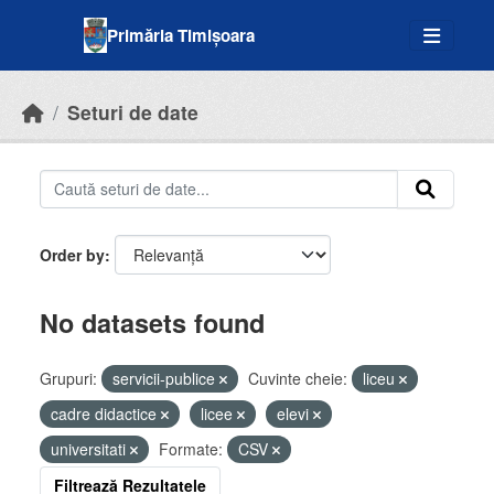
Skip to main content
Primăria Timișoara
Seturi de date
Order by
No datasets found
Grupuri:
servicii-publice
Cuvinte cheie:
liceu
cadre didactice
licee
elevi
universitati
Formate:
CSV
Filtrează Rezultatele