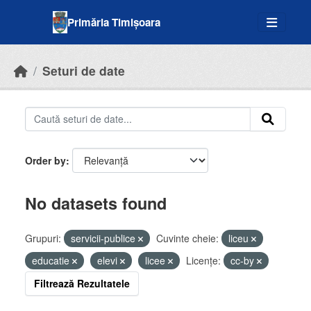
Skip to main content
Primăria Timișoara
Seturi de date
Order by
No datasets found
Grupuri:
servicii-publice
Cuvinte cheie:
liceu
educatie
elevi
licee
Licenţe:
cc-by
Filtrează Rezultatele