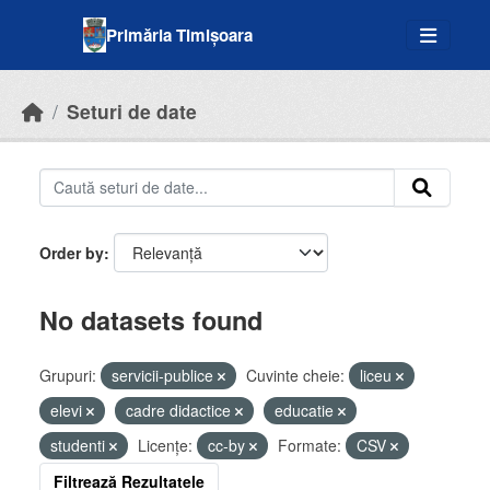
Skip to main content
Primăria Timișoara
Seturi de date
Order by
No datasets found
Grupuri:
servicii-publice
Cuvinte cheie:
liceu
elevi
cadre didactice
educatie
studenti
Licenţe:
cc-by
Formate:
CSV
Filtrează Rezultatele