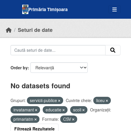
Skip to main content
Primăria Timișoara
Seturi de date
Order by
No datasets found
Grupuri:
servicii-publice
Cuvinte cheie:
liceu
invatamant
educatie
scoli
Organizații:
primariatm
Formate:
CSV
Filtrează Rezultatele