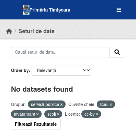
Skip to main content
Primăria Timișoara
Seturi de date
Order by
No datasets found
Grupuri:
servicii-publice
Cuvinte cheie:
liceu
invatamant
scoli
Licenţe:
cc-by
Filtrează Rezultatele