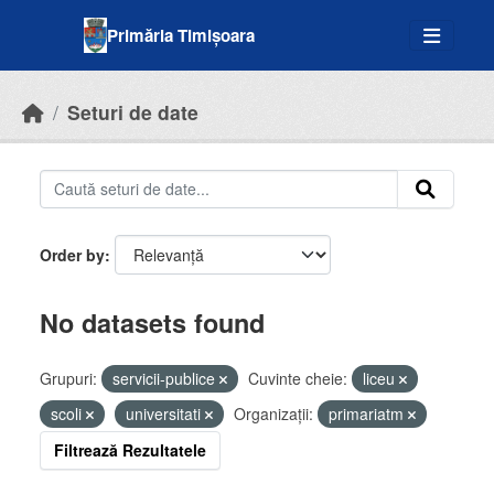
Skip to main content
Primăria Timișoara
Seturi de date
Order by
No datasets found
Grupuri:
servicii-publice
Cuvinte cheie:
liceu
scoli
universitati
Organizații:
primariatm
Filtrează Rezultatele