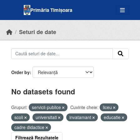
Skip to main content
Primăria Timișoara
Seturi de date
Order by
No datasets found
Grupuri:
servicii-publice
Cuvinte cheie:
liceu
scoli
universitati
invatamant
educatie
cadre didactice
Filtrează Rezultatele