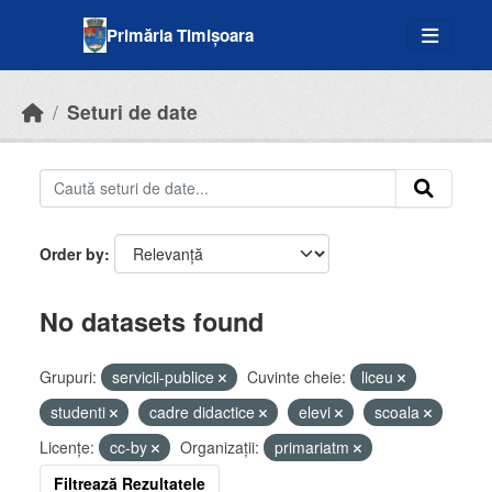
Skip to main content
Primăria Timișoara
Seturi de date
Order by
No datasets found
Grupuri:
servicii-publice
Cuvinte cheie:
liceu
studenti
cadre didactice
elevi
scoala
Licenţe:
cc-by
Organizații:
primariatm
Filtrează Rezultatele